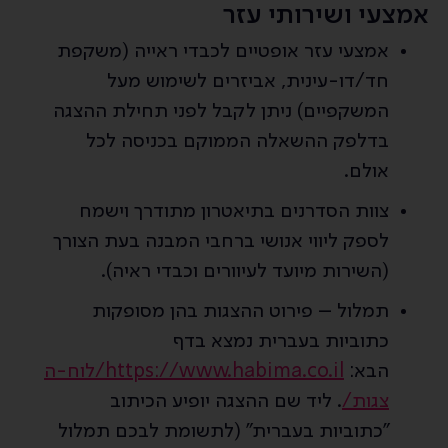
אמצעי ושירותי עזר
אמצעי עזר אופטיים לכבדי ראייה (משקפת
חד/דו-עינית, אביזרים לשימוש מעל
המשקפיים) ניתן לקבל לפני תחילת ההצגה
בדלפק ההשאלה הממוקם בכניסה לכל
אולם.
צוות הסדרנים בתיאטרון מתודרך וישמח
לספק ליווי אנושי ברחבי המבנה בעת הצורך
(השירות מיועד לעיוורים וכבדי ראיה).
תמלול – פירוט ההצגות בהן מסופקות
כתוביות בעברית נמצא בדף
הבא:
https://www.habima.co.il/לוח-ה
צגות/
. ליד שם ההצגה יופיע הכיתוב
"כתוביות בעברית" (לתשומת לבכם תמלול