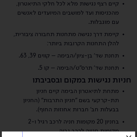
קיים רצף נגישות מלא לכל חלקי התיאטרון,
מהכניסות ועד למושבים המיועדים לאנשים
עם מוגבלות.
קיימת דרך נגישה מתחנות תחבורה ציבורית,
להלן התחנות הקרובות ביותר:
תחנת שד' בן-ציון/הבימה – קווים 39, 63.
תחנת שד' תרס"ט/הבימה – קו 5.
חניות נגישות במקום ובסביבתו
מתחת לתיאטרון הבימה קיים חניון
תת-קרקעי בשם "חניון התרבות" (החניון
בבעלות חב' חברות אחוזות החוף).
בחניון 20 מקומות חניה לרכב רגיל ו-2
מקומות חנייה לרכב גבוה.