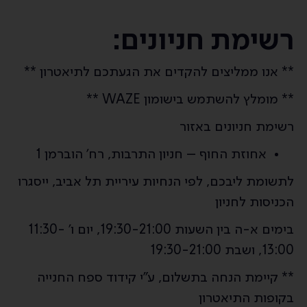
רשימת חניונים:
** אנו ממליצים להקדים את הגעתכם לתיאטרון **
** מומלץ להשתמש בישומון WAZE **
רשימת חניונים באזור
אחוזת החוף – חניון התרבות, רח' הוברמן 1
לתשומת ליבכם, לפי הנחיות עיריית תל אביב, ייסגרו
הכניסות לחניון
בימים א-ה בין השעות 19:30-21:00, יום ו' 11:30-
13:00, ושבת 19:30-21:00
** קיימת הנחה בתשלום, ע"י קידוד ספח החנייה
בקופות התיאטרון