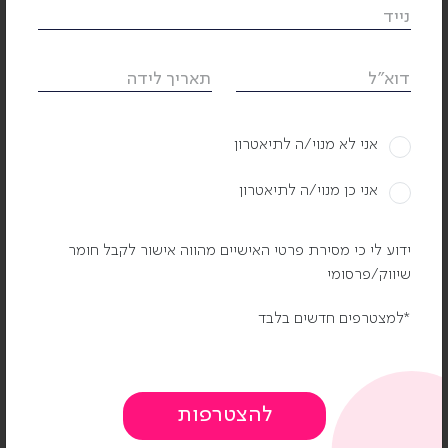
נייד
שליחה
דוא"ל
תאריך לידה
אני לא מנוי/ה לתיאטרון
לשכת מנכ"ל
אני כן מנוי/ה לתיאטרון
סמנכ״ל תפעול
ידוע לי כי מסירת פרטי האישיים מהווה אישור לקבל חומר
שיווק/פרסומי
המחלקה האמנותית
למצטרפים חדשים בלבד
מחלקת כספים
המחלקה הבינלאומית