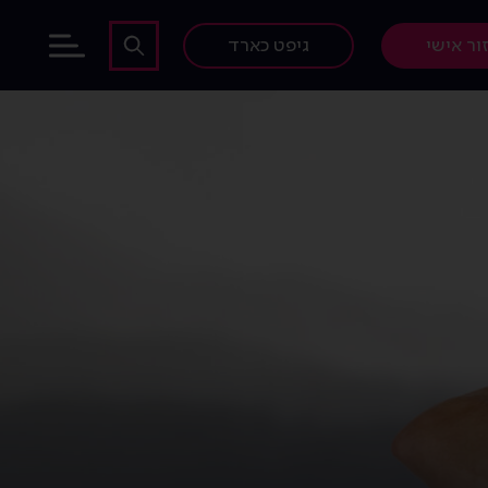
ור אישי
גיפט כארד