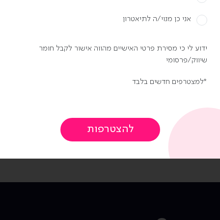
אני כן מנוי/ה לתיאטרון
וי:
עידו רוזנברג
דרמטורגיה:
דוראל זי
קה:
ניר שלו לוגסי
תאורה:
קרן גרנק
ידוע לי כי מסירת פרטי האישיים מהווה אישור לקבל חומר
ע במאי:
שירן מעוז
שיווק/פרסומי
למצטרפים חדשים בלבד
אברהם ארנסון
יעלי:
אלונה סער / נעמ
פי מרציאנו
אדאמס:
יונתן זיתן
פס
דד לאופולד
שמואל :
פיני קדרון
ור