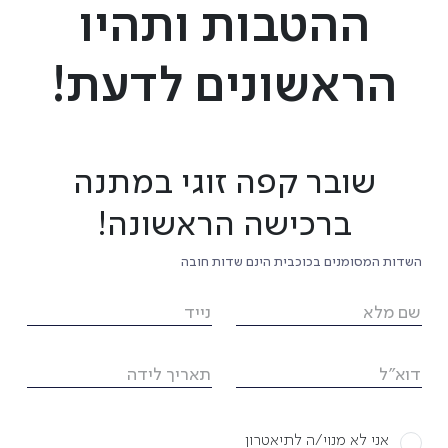
ני גילם.
ההטבות ותהיו
ית הטסטוסטרון, נרקם
הראשונים לדעת!
 וג'אגר, שני קצינים
0
18.10
ן המושלג, לבין
שובר קפה זוגי במתנה
 הלוחמים המותשים
ברכישה הראשונה!
חרר, לאהוב, לחיות
השדות המסומנים בכוכבית הינם שדות חובה
שם מלא
נייד
דוא"ל
תאריך לידה
יוצרים ושחקנים
אני לא מנוי/ה לתיאטרון