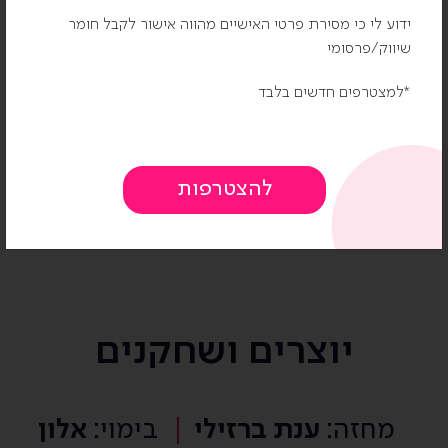
"רוצו טוסו להצגה המעולה הזאת."
ידוע לי כי מסירת פרטי האישיים מהווה אישור לקבל חומר
שיווק/פרסומי
למצטרפים חדשים בלבד
יוצרים ושחקנים
מחזה:
ענת ברזילי
בימוי:
אלון