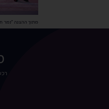
מתוך ההצגה "נמר חברבורות" (2006). 
מ
רכש