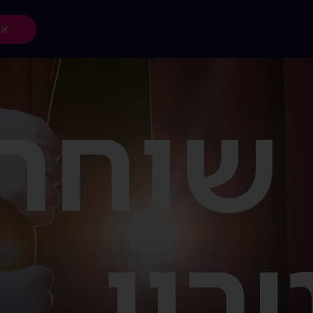
אז
 שוחר
רון