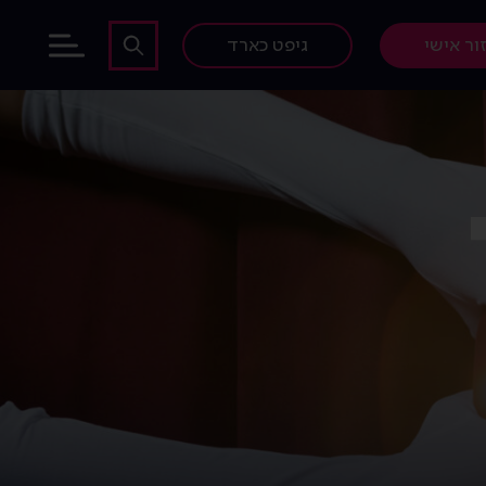
ור אישי
גיפט כארד