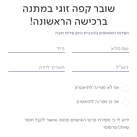
שובר קפה זוגי במתנה
אן
ברכישה הראשונה!
בהרה למכרז לחצו
כאן
השדות המסומנים בכוכבית הינם שדות חובה
לאירועים והצגות
שם מלא
נייד
ו
כאן
דוא"ל
תאריך לידה
אני לא מנוי/ה לתיאטרון
ם
אני כן מנוי/ה לתיאטרון
אן
ידוע לי כי מסירת פרטי האישיים מהווה אישור לקבל חומר
שיווק/פרסומי