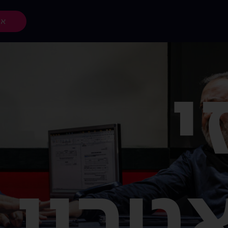
אז
י
טרון